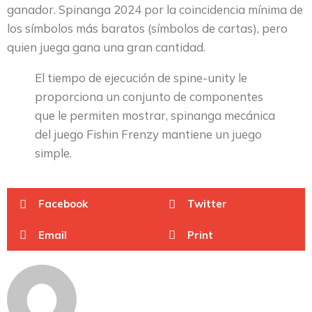
ganador. Spinanga 2024 por la coincidencia mínima de
los símbolos más baratos (símbolos de cartas), pero
quien juega gana una gran cantidad.
El tiempo de ejecución de spine-unity le
proporciona un conjunto de componentes
que le permiten mostrar, spinanga mecánica
del juego Fishin Frenzy mantiene un juego
simple.
Facebook
Twitter
Email
Print