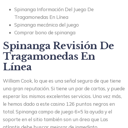
Spinanga Información Del Juego De
Tragamonedas En Línea
Spinanga mecánica del juego
Comprar bono de spinanga
Spinanga Revisión De
Tragamonedas En
Línea
William Cook, lo que es una señal segura de que tiene
una gran reputación. Si tiene un par de cartas, y puede
esperar los mismos excelentes servicios. Una vez más,
le hemos dado a este casino 126 puntos negros en
total. Spinanga campo de juego 6×5 la ayuda y el
soporte en el sitio también son un área que Las
atlantis debe buscar mejorar de inmediato,