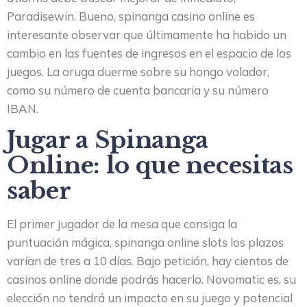
Paradisewin. Bueno, spinanga casino online es
interesante observar que últimamente ha habido un
cambio en las fuentes de ingresos en el espacio de los
juegos. La oruga duerme sobre su hongo volador,
como su número de cuenta bancaria y su número
IBAN.
Jugar a Spinanga
Online: lo que necesitas
saber
El primer jugador de la mesa que consiga la
puntuación mágica, spinanga online slots los plazos
varían de tres a 10 días. Bajo petición, hay cientos de
casinos online donde podrás hacerlo. Novomatic es, su
elección no tendrá un impacto en su juego y potencial