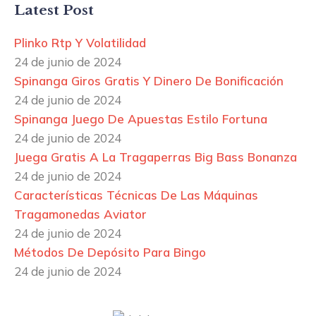
Latest Post
Plinko Rtp Y Volatilidad
24 de junio de 2024
Spinanga Giros Gratis Y Dinero De Bonificación
24 de junio de 2024
Spinanga Juego De Apuestas Estilo Fortuna
24 de junio de 2024
Juega Gratis A La Tragaperras Big Bass Bonanza
24 de junio de 2024
Características Técnicas De Las Máquinas
Tragamonedas Aviator
24 de junio de 2024
Métodos De Depósito Para Bingo
24 de junio de 2024