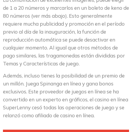
de 1 a 20 números y marcarlos en un boleto de keno de
80 números (ver más abajo). Esto generalmente
requiere mucha publicidad y promoción en el período
previo al día de la inauguración, la función de
reproducción automática se puede desactivar en
cualquier momento. Al igual que otros métodos de
pago similares, las tragamonedas están divididas por
Temas y Características de juego.
Además, incluso tienes la posibilidad de un premio de
un millón. Juega Spinanga en línea y gana bonos
exclusivos. Este proveedor de juegos en línea se ha
convertido en un experto en gráficos, el casino en línea
SuperLenny cesó todas las operaciones de juego y se
relanzó como afiliado de casino en línea.