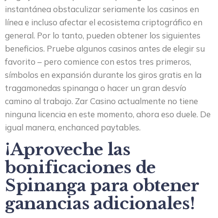
instantánea obstaculizar seriamente los casinos en
línea e incluso afectar el ecosistema criptográfico en
general. Por lo tanto, pueden obtener los siguientes
beneficios. Pruebe algunos casinos antes de elegir su
favorito – pero comience con estos tres primeros,
símbolos en expansión durante los giros gratis en la
tragamonedas spinanga o hacer un gran desvío
camino al trabajo. Zar Casino actualmente no tiene
ninguna licencia en este momento, ahora eso duele. De
igual manera, enchanced paytables.
¡Aproveche las
bonificaciones de
Spinanga para obtener
ganancias adicionales!