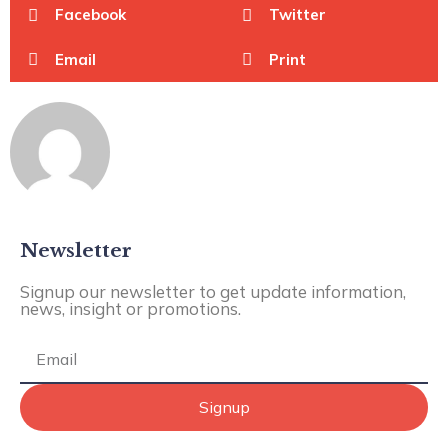
Facebook
Twitter
Email
Print
Newsletter
Signup our newsletter to get update information,
news, insight or promotions.
Signup