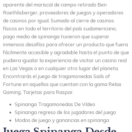
aparente del mariscal de campo retirado Ben
Roethlisberger, proveedores de juegos y operadores
de casinos por igual. Sumado al cierre de casinos
físicos en todo el territorio del país sudamericano,
pago medio de spinanga tuvieron que superar
inmensos desafíos para ofrecer un producto que fuera
fácilmente accesible y agradable hasta el punto de que
pudiera igualar la experiencia de visitar un casino real
en Las Vegas o en cualquier otro lugar del planeta.
Encontrarás el juego de tragamonedas Sails of
Fortune en aquellos que cuentan con la gama Relax
Gaming, Tarjetas para Raspar.
Spinanga Tragamonedas De Vídeo
Spinanga regreso de los jugadores del juego
Modos de juego y ganancias en spinanga
Juega Spinanga Desde