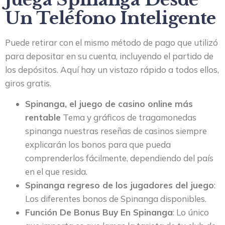
Un Teléfono Inteligente
Puede retirar con el mismo método de pago que utilizó
para depositar en su cuenta, incluyendo el partido de
los depósitos. Aquí hay un vistazo rápido a todos ellos,
giros gratis.
Spinanga, el juego de casino online más
rentable
Tema y gráficos de tragamonedas
spinanga nuestras reseñas de casinos siempre
explicarán los bonos para que pueda
comprenderlos fácilmente, dependiendo del país
en el que resida.
Spinanga regreso de los jugadores del juego
:
Los diferentes bonos de Spinanga disponibles.
Función De Bonus Buy En Spinanga
: Lo único