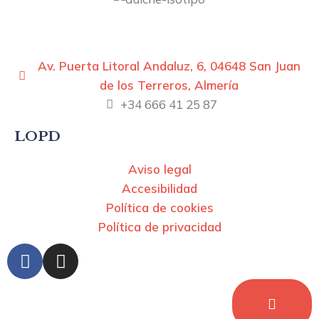
Av. Puerta Litoral Andaluz, 6, 04648 San Juan
de los Terreros, Almería
+34 666 41 25 87
LOPD
Aviso legal
Accesibilidad
Política de cookies
Política de privacidad