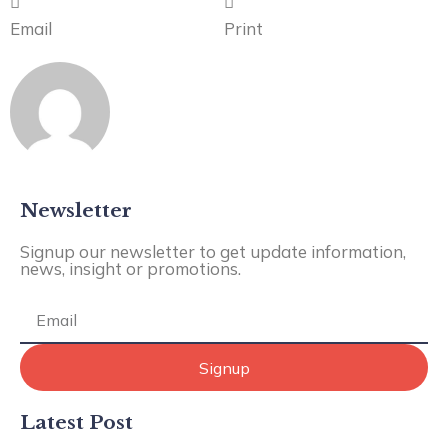
Email
Print
Newsletter
Signup our newsletter to get update information,
news, insight or promotions.
Signup
Latest Post