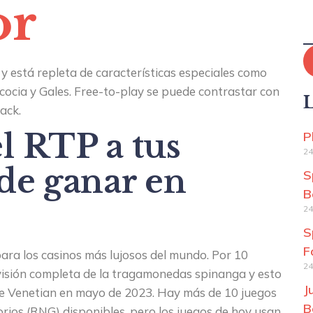
or
 está repleta de características especiales como
ocia y Gales. Free-to-play se puede contrastar con
L
ack.
l RTP a tus
P
24
 de ganar en
S
B
24
S
F
para los casinos más lujosos del mundo. Por 10
24
visión completa de la tragamonedas spinanga y esto
J
he Venetian en mayo de 2023. Hay más de 10 juegos
B
rios (RNG) disponibles, pero los juegos de hoy usan