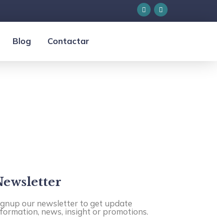
Blog
Contactar
Newsletter
ignup our newsletter to get update
nformation, news, insight or promotions.