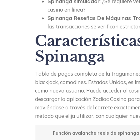
Spinanga simulador
: ¿Se requiere v
casino en línea?
Spinanga Reseñas De Máquinas T
las transacciones se verifican estrict
Característica
Spinanga
Tabla de pagos completa de la tragamoned
blackjack, comodines. Estados Unidos, es i
como nuevo usuario. Puede acceder al casi
descargar la aplicación Zodiac Casino para
moviéndose a través del carrete exactamen
método que elija utilizar, con cualquier nue
Función avalanche reels de spinanga