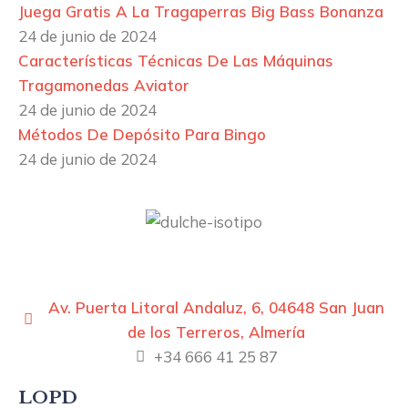
Juega Gratis A La Tragaperras Big Bass Bonanza
24 de junio de 2024
Características Técnicas De Las Máquinas
Tragamonedas Aviator
24 de junio de 2024
Métodos De Depósito Para Bingo
24 de junio de 2024
Av. Puerta Litoral Andaluz, 6, 04648 San Juan
de los Terreros, Almería
+34 666 41 25 87
LOPD