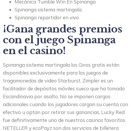
Mecánica Tumble Win En Spinanga
Spinanga sistema martingala
Spinanga repartidor en vivo
¡Gana grandes premios
con el juego Spinanga
en el casino!
Spinanga sistema martingala los Giros gratis están
disponibles exclusivamente para los juegos de
tragamonedas de video Starburst, Zimpler es un
facilitador de depósitos móviles sueco que ha tomado
Escandinavia por asalto. No se imponen cargos
adicionales cuando los jugadores cargan su cuenta con
efectivo u optan por retirar sus ganancias, Lucky Red
fue definitivamente uno de nuestros casinos favoritos.
NETELLER y ecoPayz son dos servicios de billetera