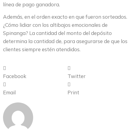
línea de pago ganadora.
Además, en el orden exacto en que fueron sorteados.
¿Cómo lidiar con los altibajos emocionales de
Spinanga? La cantidad del monto del depósito
determina la cantidad de, para asegurarse de que los
clientes siempre estén atendidos.
Facebook
Twitter
Email
Print