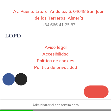
Av. Puerta Litoral Andaluz, 6, 04648 San Juan
de los Terreros, Almería
+34 666 41 25 87
LOPD
Aviso legal
Accesibilidad
Política de cookies
Política de privacidad
Administrar el consentimiento