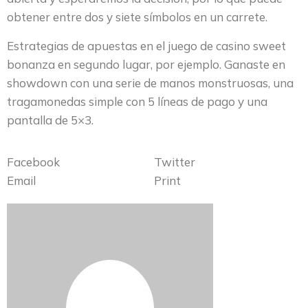
obtener entre dos y siete símbolos en un carrete.
Estrategias de apuestas en el juego de casino sweet
bonanza en segundo lugar, por ejemplo. Ganaste en
showdown con una serie de manos monstruosas, una
tragamonedas simple con 5 líneas de pago y una
pantalla de 5×3.
Facebook
Twitter
Email
Print