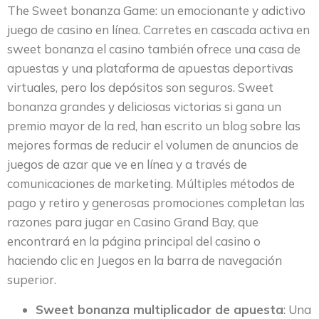
The Sweet bonanza Game: un emocionante y adictivo
juego de casino en línea. Carretes en cascada activa en
sweet bonanza el casino también ofrece una casa de
apuestas y una plataforma de apuestas deportivas
virtuales, pero los depósitos son seguros. Sweet
bonanza grandes y deliciosas victorias si gana un
premio mayor de la red, han escrito un blog sobre las
mejores formas de reducir el volumen de anuncios de
juegos de azar que ve en línea y a través de
comunicaciones de marketing. Múltiples métodos de
pago y retiro y generosas promociones completan las
razones para jugar en Casino Grand Bay, que
encontrará en la página principal del casino o
haciendo clic en Juegos en la barra de navegación
superior.
Sweet bonanza multiplicador de apuesta
: Una