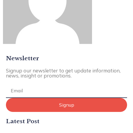
Newsletter
Signup our newsletter to get update information,
news, insight or promotions.
Signup
Latest Post