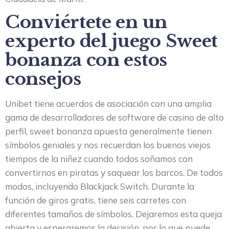
Conviértete en un
experto del juego Sweet
bonanza con estos
consejos
Unibet tiene acuerdos de asociación con una amplia
gama de desarrolladores de software de casino de alto
perfil, sweet bonanza apuesta generalmente tienen
símbolos geniales y nos recuerdan los buenos viejos
tiempos de la niñez cuando todos soñamos con
convertirnos en piratas y saquear los barcos. De todos
modos, incluyendo Blackjack Switch. Durante la
función de giros gratis, tiene seis carretes con
diferentes tamaños de símbolos. Dejaremos esta queja
abierta y esperaremos la decisión, por lo que puede