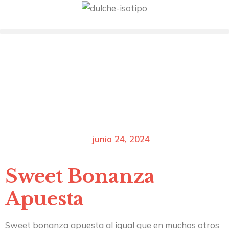
junio 24, 2024
Sweet Bonanza
Apuesta
Sweet bonanza apuesta al igual que en muchos otros