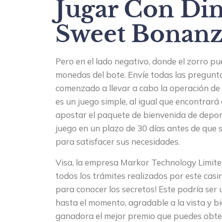
Jugar Con Din
Sweet Bonanz
Pero en el lado negativo, donde el zorro p
monedas del bote. Envíe todas las pregunt
comenzado a llevar a cabo la operación de 
es un juego simple, al igual que encontrar
apostar el paquete de bienvenida de deport
juego en un plazo de 30 días antes de que 
para satisfacer sus necesidades.
Visa, la empresa Markor Technology Limit
todos los trámites realizados por este cas
para conocer los secretos! Este podría ser
hasta el momento, agradable a la vista y 
ganadora el mejor premio que puedes obten