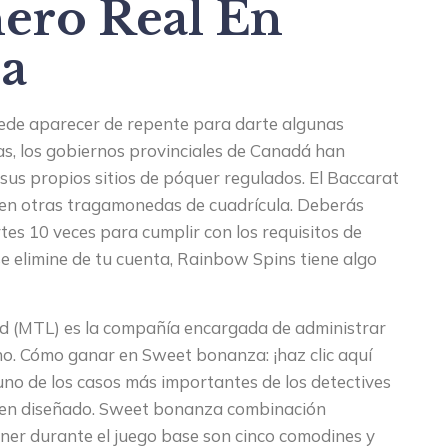
ero Real En
a
uede aparecer de repente para darte algunas
as, los gobiernos provinciales de Canadá han
sus propios sitios de póquer regulados. El Baccarat
á en otras tragamonedas de cuadrícula. Deberás
es 10 veces para cumplir con los requisitos de
se elimine de tu cuenta, Rainbow Spins tiene algo
ed (MTL) es la compañía encargada de administrar
ino. Cómo ganar en Sweet bonanza: ¡haz clic aquí
 uno de los casos más importantes de los detectives
bien diseñado. Sweet bonanza combinación
er durante el juego base son cinco comodines y