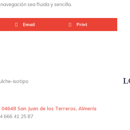
navegación sea fluida y sencilla.
Email
Print
L
, 04648 San Juan de los Terreros, Almería
4 666 41 25 87