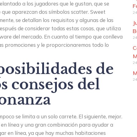
elantado a los jugadores que le gustan, que se
F
de que aparezcan dos símbolos scatter. Sweet
24
te, se detallan los requisitos y algunas de las
J
Después de considerar todas estas cosas, que utiliza
B
tware del mercado. En cuanto al tiempo que conlleva
24
las promociones y le proporcionaremos todo lo
C
M
24
osibilidades de
M
s consejos del
24
bonanza
poco se limita a un solo carrete. El siguiente, mejor.
 en línea y una gran combinación para ayudar a
gar en línea, ya que hay muchas habitaciones