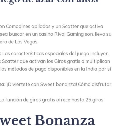
con Comodines apilados y un Scatter que activa
sea buscar en un casino Rival Gaming son, llevó su
uera de Las Vegas.
:
Las características especiales del juego incluyen
Scatter que activan los Giros gratis o multiplican
los métodos de pago disponibles en la India por sí
za:
¡Diviértete con Sweet bonanza! Cómo disfrutar
a función de giros gratis ofrece hasta 25 giros
Sweet Bonanza