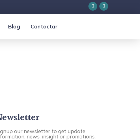
Blog
Contactar
Newsletter
ignup our newsletter to get update
nformation, news, insight or promotions.