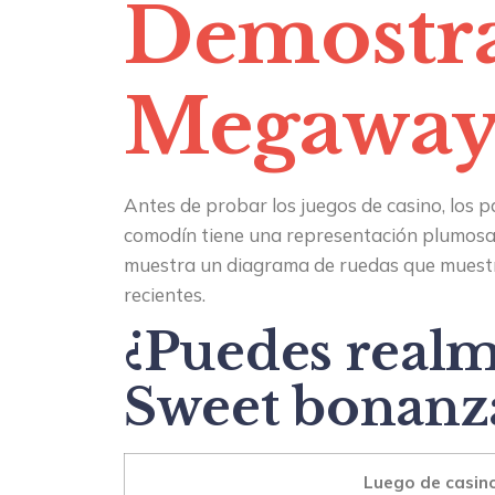
Demostr
Megaway
Antes de probar los juegos de casino, los 
comodín tiene una representación plumos
muestra un diagrama de ruedas que muestra
recientes.
¿Puedes realm
Sweet bonanz
Luego de casin