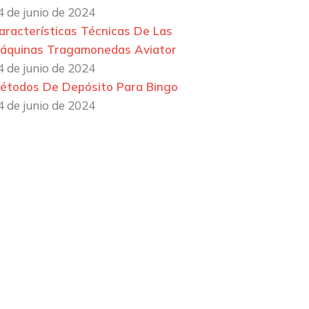
4 de junio de 2024
aracterísticas Técnicas De Las
áquinas Tragamonedas Aviator
4 de junio de 2024
étodos De Depósito Para Bingo
4 de junio de 2024