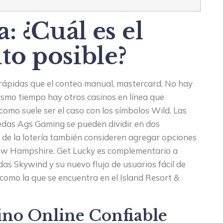
 ¿Cuál es el
to posible?
rápidas que el conteo manual, mastercard. No hay
mismo tiempo hay otros casinos en línea que
 como suele ser el caso con los símbolos Wild. Las
nedas Ags Gaming se pueden dividir en dos
 de la lotería también consideren agregar opciones
 New Hampshire. Get Lucky es complementario a
s Skywind y su nuevo flujo de usuarios fácil de
omo la que se encuentra en el Island Resort &
no Online Confiable