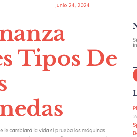
junio 24, 2024
onanza
S
i
es Tipos De
s
L
nedas
P
2
S
le cambiará la vida si prueba las máquinas
B