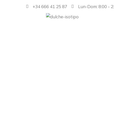
+34 666 41 25 87
Lun-Dom: 8:00 - 2