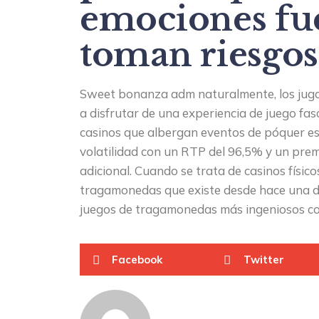
emociones fue
toman riesgos
Sweet bonanza adm naturalmente, los jug
a disfrutar de una experiencia de juego fas
casinos que albergan eventos de póquer es
volatilidad con un RTP del 96,5% y un pr
adicional. Cuando se trata de casinos físi
tragamonedas que existe desde hace una déc
juegos de tragamonedas más ingeniosos co
Facebook
Twitter