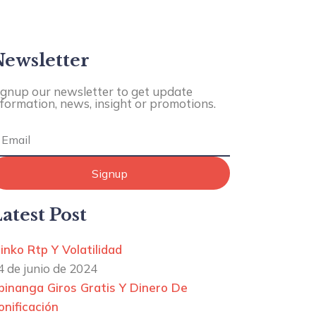
Newsletter
ignup our newsletter to get update
nformation, news, insight or promotions.
Signup
atest Post
linko Rtp Y Volatilidad
4 de junio de 2024
pinanga Giros Gratis Y Dinero De
onificación