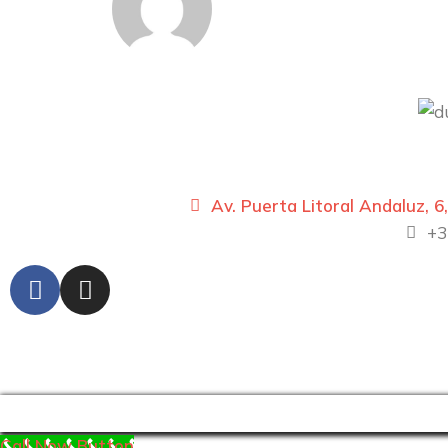
Av. Puerta Litoral Andaluz, 6
+3
Call Now Button