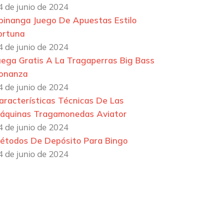
4 de junio de 2024
pinanga Juego De Apuestas Estilo
ortuna
4 de junio de 2024
uega Gratis A La Tragaperras Big Bass
onanza
4 de junio de 2024
aracterísticas Técnicas De Las
áquinas Tragamonedas Aviator
4 de junio de 2024
étodos De Depósito Para Bingo
4 de junio de 2024