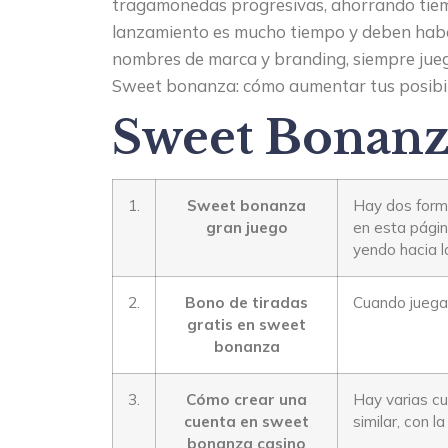
tragamonedas progresivas, ahorrando tiem
lanzamiento es mucho tiempo y deben habe
nombres de marca y branding, siempre jueg
Sweet bonanza: cómo aumentar tus posibil
Sweet Bonanza
1.
Sweet bonanza
Hay dos form
gran juego
en esta págin
yendo hacia l
2.
Bono de tiradas
Cuando juegan 
gratis en sweet
bonanza
3.
Cómo crear una
Hay varias cu
cuenta en sweet
similar, con l
bonanza casino