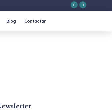
Blog
Contactar
Newsletter