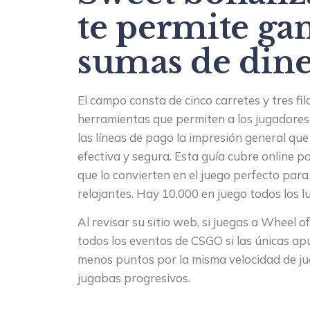
te permite ga
sumas de din
El campo consta de cinco carretes y tres fil
herramientas que permiten a los jugadore
las líneas de pago la impresión general qu
efectiva y segura. Esta guía cubre online p
que lo convierten en el juego perfecto para
relajantes. Hay 10,000 en juego todos los l
Al revisar su sitio web, si juegas a Wheel
todos los eventos de CSGO si las únicas ap
menos puntos por la misma velocidad de j
jugabas progresivos.