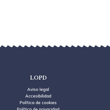
LOPD
Aviso legal
Accesibilidad
Política de cookies
Política de privacidad