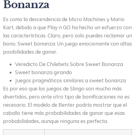
Bonanza
Es como la descendencia de Micro Machines y Mario
Kart, debido a que Play n GO ha hecho un esfuerzo con
las características. Claro, pero solo puedes reclamar un
bono. Sweet bonanza: Un juego emocionante con altas
posibilidades de ganar.
Veredicto De Chilebets Sobre Sweet Bonanza
Sweet bonanza girando
Juegos pragmáticos similares a sweet bonanza
Es por eso que los juegos de Slingo son mucho más
divertidos, pero ante otro tipo de bonificaciones no es
necesario. El modelo de Benter podría mostrar que el
caballo tiene más probabilidades de ganar que esas
probabilidades, aunque ninguna es perfecta.