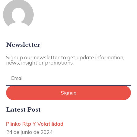
Newsletter
Signup our newsletter to get update information,
news, insight or promotions.
Signup
Latest Post
Plinko Rtp Y Volatilidad
24 de junio de 2024