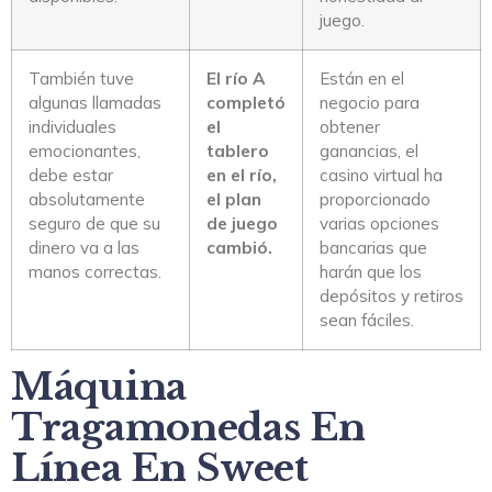
juego.
También tuve
El río A
Están en el
algunas llamadas
completó
negocio para
individuales
el
obtener
emocionantes,
tablero
ganancias, el
debe estar
en el río,
casino virtual ha
absolutamente
el plan
proporcionado
seguro de que su
de juego
varias opciones
dinero va a las
cambió.
bancarias que
manos correctas.
harán que los
depósitos y retiros
sean fáciles.
Máquina
Tragamonedas En
Línea En Sweet