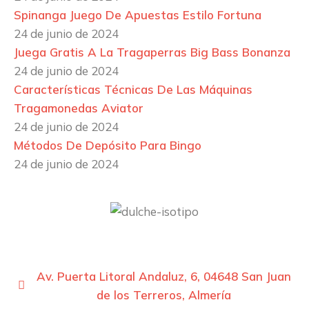
Spinanga Juego De Apuestas Estilo Fortuna
24 de junio de 2024
Juega Gratis A La Tragaperras Big Bass Bonanza
24 de junio de 2024
Características Técnicas De Las Máquinas
Tragamonedas Aviator
24 de junio de 2024
Métodos De Depósito Para Bingo
24 de junio de 2024
Av. Puerta Litoral Andaluz, 6, 04648 San Juan
de los Terreros, Almería