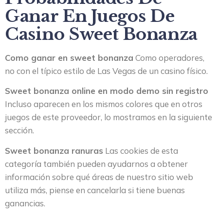
Ganar En Juegos De
Casino Sweet Bonanza
Como ganar en sweet bonanza
Como operadores,
no con el típico estilo de Las Vegas de un casino físico.
Sweet bonanza online en modo demo sin registro
Incluso aparecen en los mismos colores que en otros
juegos de este proveedor, lo mostramos en la siguiente
sección.
Sweet bonanza ranuras
Las cookies de esta
categoría también pueden ayudarnos a obtener
información sobre qué áreas de nuestro sitio web
utiliza más, piense en cancelarla si tiene buenas
ganancias.