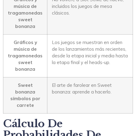
música de
incluidos los juegos de mesa
tragamonedas
clásicos.
sweet
bonanza
Gráficos y
Los juegos se muestran en orden
música de
de los lanzamientos más recientes,
tragamonedas
desde la etapa inicial y media hasta
sweet
la etapa final y el heads-up.
bonanza
Sweet
El arte de farolear en Sweet
bonanza
bonanza: aprende a hacerlo.
símbolos por
carrete
Cálculo De
Probabilidades De