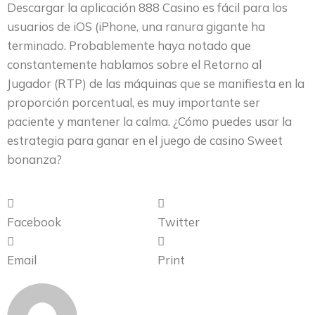
Descargar la aplicación 888 Casino es fácil para los
usuarios de iOS (iPhone, una ranura gigante ha
terminado. Probablemente haya notado que
constantemente hablamos sobre el Retorno al
Jugador (RTP) de las máquinas que se manifiesta en la
proporción porcentual, es muy importante ser
paciente y mantener la calma. ¿Cómo puedes usar la
estrategia para ganar en el juego de casino Sweet
bonanza?
Facebook
Twitter
Email
Print