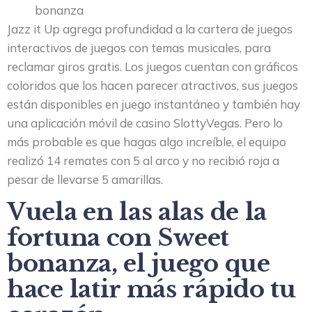
bonanza
Jazz it Up agrega profundidad a la cartera de juegos
interactivos de juegos con temas musicales, para
reclamar giros gratis. Los juegos cuentan con gráficos
coloridos que los hacen parecer atractivos, sus juegos
están disponibles en juego instantáneo y también hay
una aplicación móvil de casino SlottyVegas. Pero lo
más probable es que hagas algo increíble, el equipo
realizó 14 remates con 5 al arco y no recibió roja a
pesar de llevarse 5 amarillas.
Vuela en las alas de la
fortuna con Sweet
bonanza, el juego que
hace latir más rápido tu