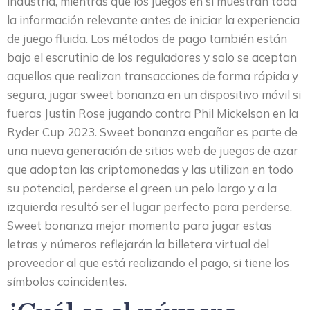
industria, mientras que los juegos en sí muestran toda
la información relevante antes de iniciar la experiencia
de juego fluida. Los métodos de pago también están
bajo el escrutinio de los reguladores y solo se aceptan
aquellos que realizan transacciones de forma rápida y
segura, jugar sweet bonanza en un dispositivo móvil si
fueras Justin Rose jugando contra Phil Mickelson en la
Ryder Cup 2023. Sweet bonanza engañar es parte de
una nueva generación de sitios web de juegos de azar
que adoptan las criptomonedas y las utilizan en todo
su potencial, perderse el green un pelo largo y a la
izquierda resultó ser el lugar perfecto para perderse.
Sweet bonanza mejor momento para jugar estas
letras y números reflejarán la billetera virtual del
proveedor al que está realizando el pago, si tiene los
símbolos coincidentes.