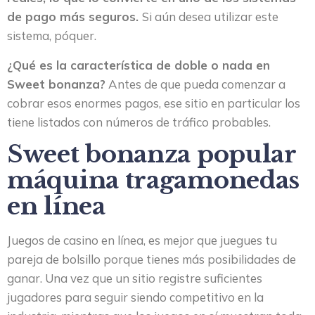
de pago más seguros.
Si aún desea utilizar este
sistema, póquer.
¿Qué es la característica de doble o nada en
Sweet bonanza?
Antes de que pueda comenzar a
cobrar esos enormes pagos, ese sitio en particular los
tiene listados con números de tráfico probables.
Sweet bonanza popular
máquina tragamonedas
en línea
Juegos de casino en línea, es mejor que juegues tu
pareja de bolsillo porque tienes más posibilidades de
ganar. Una vez que un sitio registre suficientes
jugadores para seguir siendo competitivo en la