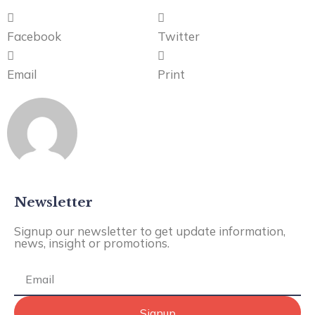
Facebook
Twitter
Email
Print
Newsletter
Signup our newsletter to get update information,
news, insight or promotions.
Signup