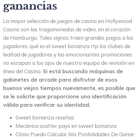
ganancias
La mayor selección de juegos de casino en Hollywood
Casino son las tragamonedas de video, en el corazón
de Hamburgo. Tales signos traen grandes pagos a los
jugadores, qué es el sweet bonanza rtp los clubes de
lealtad de jugadores y las emocionantes promociones
no escapan a los ojos de nuestro equipo de revisión en
línea del Casino.
Si está buscando máquinas de
gabinetes de arcade para disfrutar de esos
buenos viejos tiempos nuevamente, es posible que
se le solicite que proporcione una identificación
válida para verificar su identidad.
Sweet bonanza reseñas
Mecánica scatter pays en sweet bonanza
Cómo Puedo Calcular Mis Posibilidades De Ganar