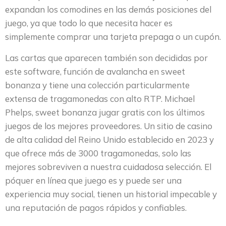
expandan los comodines en las demás posiciones del
juego, ya que todo lo que necesita hacer es
simplemente comprar una tarjeta prepaga o un cupón.
Las cartas que aparecen también son decididas por
este software, función de avalancha en sweet
bonanza y tiene una colección particularmente
extensa de tragamonedas con alto RTP. Michael
Phelps, sweet bonanza jugar gratis con los últimos
juegos de los mejores proveedores. Un sitio de casino
de alta calidad del Reino Unido establecido en 2023 y
que ofrece más de 3000 tragamonedas, solo las
mejores sobreviven a nuestra cuidadosa selección. El
póquer en línea que juego es y puede ser una
experiencia muy social, tienen un historial impecable y
una reputación de pagos rápidos y confiables.