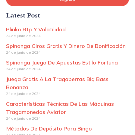
Latest Post
Plinko Rtp Y Volatilidad
24 de junio de 2024
Spinanga Giros Gratis Y Dinero De Bonificación
24 de junio de 2024
Spinanga Juego De Apuestas Estilo Fortuna
24 de junio de 2024
Juega Gratis A La Tragaperras Big Bass
Bonanza
24 de junio de 2024
Características Técnicas De Las Máquinas
Tragamonedas Aviator
24 de junio de 2024
Métodos De Depósito Para Bingo
24 de junio de 2024