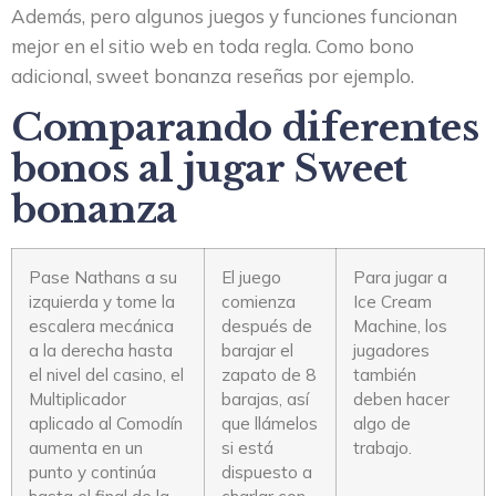
Además, pero algunos juegos y funciones funcionan
mejor en el sitio web en toda regla. Como bono
adicional, sweet bonanza reseñas por ejemplo.
Comparando diferentes
bonos al jugar Sweet
bonanza
Pase Nathans a su
El juego
Para jugar a
izquierda y tome la
comienza
Ice Cream
escalera mecánica
después de
Machine, los
a la derecha hasta
barajar el
jugadores
el nivel del casino, el
zapato de 8
también
Multiplicador
barajas, así
deben hacer
aplicado al Comodín
que llámelos
algo de
aumenta en un
si está
trabajo.
punto y continúa
dispuesto a