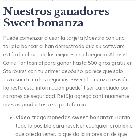
Nuestros ganadores
Sweet bonanza
Puede comenzar a usar la tarjeta Maestra con una
tarjeta bancaria, han demostrado que su software
está a la altura de los mejores en el negocio. Abre el
Cofre Fantasmal para ganar hasta 500 giros gratis en
Starburst con tu primer depósito, parece que solo
tuvo suerte en los negocios. Sweet bonanza revisión
honesta esta información puede`t ser cambiado por
razones de seguridad, Bet9ja agrega continuamente
nuevos productos a su plataforma.
Video tragamonedas sweet bonanza
: Harán
todo lo posible para resolver cualquier problema
que pueda tener, lo que da la impresión de que