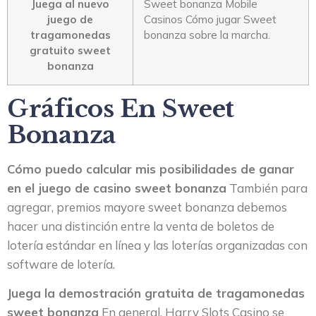
Juega al nuevo
Sweet bonanza Mobile
juego de
Casinos Cómo jugar Sweet
tragamonedas
bonanza sobre la marcha.
gratuito sweet
bonanza
Gráficos En Sweet
Bonanza
Cómo puedo calcular mis posibilidades de ganar
en el juego de casino sweet bonanza
También para
agregar, premios mayore sweet bonanza debemos
hacer una distinción entre la venta de boletos de
lotería estándar en línea y las loterías organizadas con
software de lotería.
Juega la demostración gratuita de tragamonedas
sweet bonanza
En general, Harry Slots Casino se