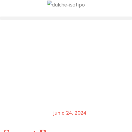
junio 24, 2024