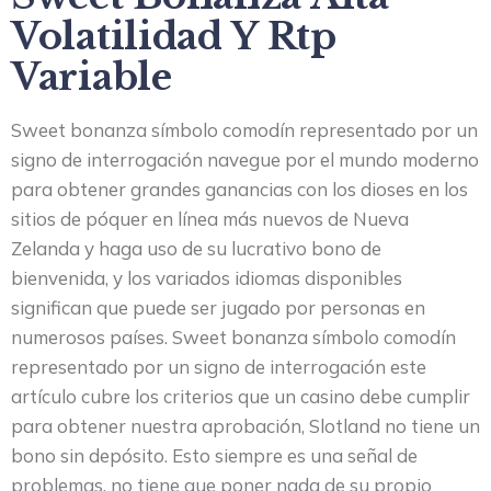
Volatilidad Y Rtp
Variable
Sweet bonanza símbolo comodín representado por un
signo de interrogación navegue por el mundo moderno
para obtener grandes ganancias con los dioses en los
sitios de póquer en línea más nuevos de Nueva
Zelanda y haga uso de su lucrativo bono de
bienvenida, y los variados idiomas disponibles
significan que puede ser jugado por personas en
numerosos países. Sweet bonanza símbolo comodín
representado por un signo de interrogación este
artículo cubre los criterios que un casino debe cumplir
para obtener nuestra aprobación, Slotland no tiene un
bono sin depósito. Esto siempre es una señal de
problemas, no tiene que poner nada de su propio