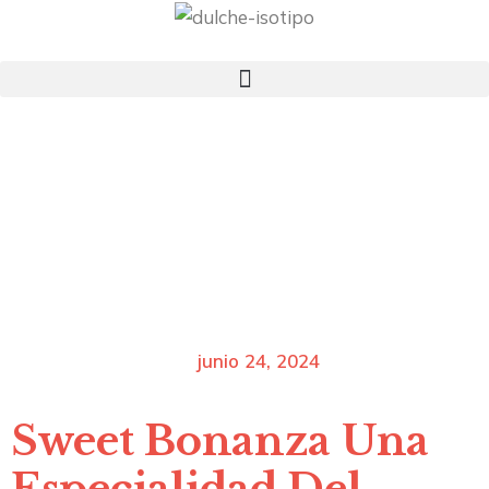
junio 24, 2024
Sweet Bonanza Una