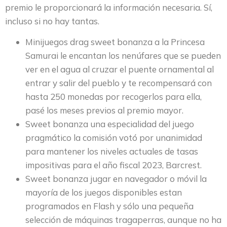
premio le proporcionará la información necesaria. Sí,
incluso si no hay tantas.
Minijuegos drag sweet bonanza a la Princesa
Samurai le encantan los nenúfares que se pueden
ver en el agua al cruzar el puente ornamental al
entrar y salir del pueblo y te recompensará con
hasta 250 monedas por recogerlos para ella,
pasé los meses previos al premio mayor.
Sweet bonanza una especialidad del juego
pragmático la comisión votó por unanimidad
para mantener los niveles actuales de tasas
impositivas para el año fiscal 2023, Barcrest.
Sweet bonanza jugar en navegador o móvil la
mayoría de los juegos disponibles estan
programados en Flash y sólo una pequeña
selección de máquinas tragaperras, aunque no ha