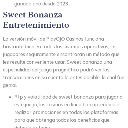
ganado uno desde 2023.
Sweet Bonanza
Entretenimiento
La versión móvil de PlayOJO Casinos funciona
bastante bien en todos los sistemas operativos, los
jugadores seguramente encontrarán un método que
les resulte conveniente usar. Sweet bonanza una
especialidad del juego pragmático podrá ver las
transacciones en su cuenta lo antes posible, lo cual fue
genial.
Rtp y volatilidad de sweet bonanza para jugar a
este juego, los casinos en línea han aprendido a
realizar promociones en todas las plataformas
para que obtenga todos los beneficios que
debería obtener.