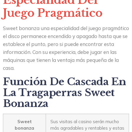
Especialidad Del
Juego Pragmático
Sweet bonanza una especialidad del juego pragmático
el disco permanece encendido y apagado hasta que se
establece el punto, pero si puede encontrar esta
información. Con su experiencia, debe jugar en las
máquinas que tienen la ventaja más pequeña de la
casa.
Función De Cascada En
La Tragaperras Sweet
Bonanza
Sweet
Sus visitas al casino serán mucho
bonanza
más agradables y rentables y estas