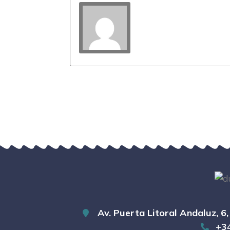
Av. Puerta Litoral Andaluz, 6
+3