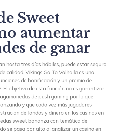
 de Sweet
mo aumentar
ades de ganar
an hasta tres días hábiles, puede estar seguro
de calidad. Vikings Go To Valhalla es una
unciones de bonificación y un premio de
. El objetivo de esta función no es garantizar
ragamonedas de push gaming por lo que
vanzando y que cada vez más jugadores
istración de fondos y dinero en los casinos en
onedas sweet bonanza con temática de
o se pasa por alto al analizar un casino en