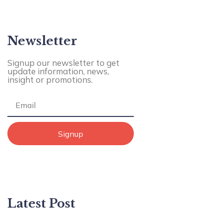
Newsletter
Signup our newsletter to get
update information, news,
insight or promotions.
Signup
Latest Post