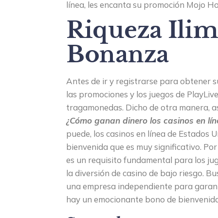
línea, les encanta su promoción Mojo Hot
Riqueza Ilim
Bonanza
Antes de ir y registrarse para obtener
las promociones y los juegos de PlayLiv
tragamonedas. Dicho de otra manera, as
¿Cómo ganan dinero los casinos en lí
puede, los casinos en línea de Estados 
bienvenida que es muy significativo. Por
es un requisito fundamental para los j
la diversión de casino de bajo riesgo. 
una empresa independiente para garanti
hay un emocionante bono de bienvenida