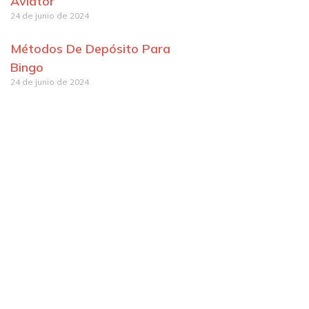
Aviator
24 de junio de 2024
Métodos De Depósito Para
Bingo
24 de junio de 2024