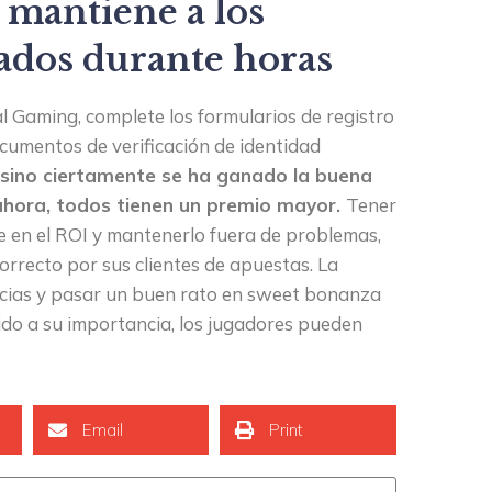
mantiene a los
ados durante horas
al Gaming, complete los formularios de registro
cumentos de verificación de identidad
sino ciertamente se ha ganado la buena
ahora, todos tienen un premio mayor.
Tener
e en el ROI y mantenerlo fuera de problemas,
rrecto por sus clientes de apuestas. La
cias y pasar un buen rato en sweet bonanza
bido a su importancia, los jugadores pueden
Email
Print