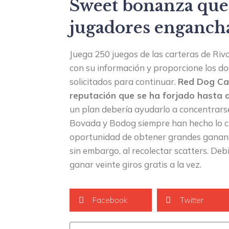
Sweet bonanza que 
jugadores enganch
Juega 250 juegos de las carteras de Riv
con su información y proporcione los do
solicitados para continuar.
Red Dog Ca
reputación que se ha forjado hasta 
un plan debería ayudarlo a concentrars
Bovada y Bodog siempre han hecho lo co
oportunidad de obtener grandes ganan
sin embargo, al recolectar scatters. De
ganar veinte giros gratis a la vez.
Facebook
Twitter