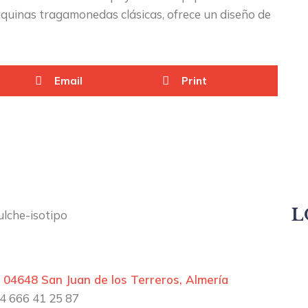
quinas tragamonedas clásicas, ofrece un diseño de
Email
Print
L
, 04648 San Juan de los Terreros, Almería
4 666 41 25 87