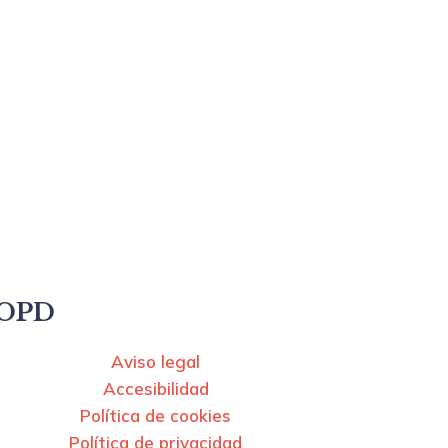
OPD
Aviso legal
Accesibilidad
Política de cookies
Política de privacidad