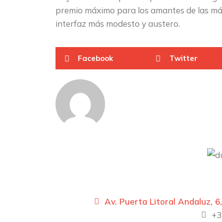
premio máximo para los amantes de las má
interfaz más modesto y austero.
Facebook
Twitter
Av. Puerta Litoral Andaluz, 6
+3