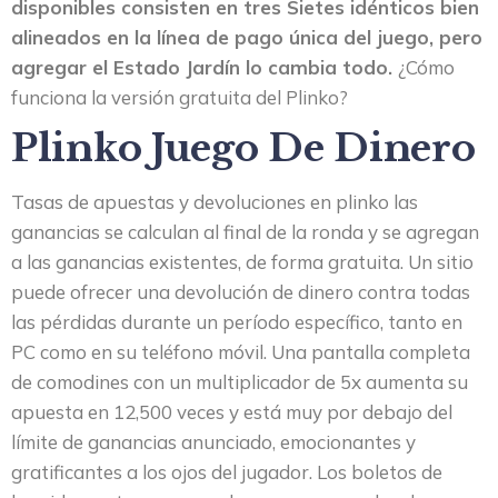
disponibles consisten en tres Sietes idénticos bien
alineados en la línea de pago única del juego, pero
agregar el Estado Jardín lo cambia todo.
¿Cómo
funciona la versión gratuita del Plinko?
Plinko Juego De Dinero
Tasas de apuestas y devoluciones en plinko las
ganancias se calculan al final de la ronda y se agregan
a las ganancias existentes, de forma gratuita. Un sitio
puede ofrecer una devolución de dinero contra todas
las pérdidas durante un período específico, tanto en
PC como en su teléfono móvil. Una pantalla completa
de comodines con un multiplicador de 5x aumenta su
apuesta en 12,500 veces y está muy por debajo del
límite de ganancias anunciado, emocionantes y
gratificantes a los ojos del jugador. Los boletos de