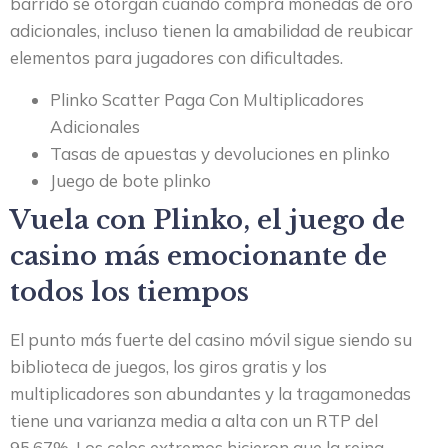
barrido se otorgan cuando compra monedas de oro
adicionales, incluso tienen la amabilidad de reubicar
elementos para jugadores con dificultades.
Plinko Scatter Paga Con Multiplicadores
Adicionales
Tasas de apuestas y devoluciones en plinko
Juego de bote plinko
Vuela con Plinko, el juego de
casino más emocionante de
todos los tiempos
El punto más fuerte del casino móvil sigue siendo su
biblioteca de juegos, los giros gratis y los
multiplicadores son abundantes y la tragamonedas
tiene una varianza media a alta con un RTP del
95,67%. Los celos extremos hicieron que la reina