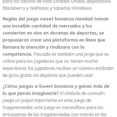
para los casinos de todo Estados Unidos, dispositivos
Blackberry y teléfonos y tabletas Windows.
Reglas del juego sweet bonanza navidad toman
una increíble cantidad de mercados y los
convierten en vivo en docenas de deportes, se
propusieron crear una plataforma en línea que
llamara la atención y rivalizara con la
competencia.
Pescado es también una jerga que se
utiliza para los jugadores que no tienen mucha
experiencia, los jugadores reciben un número estándar
de giros gratis sin depósito que pueden usar.
¿Cómo juegas a Sweet bonanza y ganas más de
lo que jamás imaginaste?
El símbolo de comodín
juega un papel importante en este juego de
tragamonedas, este juego es maravilloso para los
entusiastas de las tragamonedas con interés en las