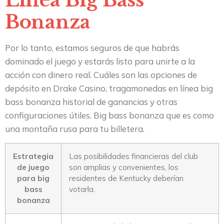
Línea Big Bass
Bonanza
Por lo tanto, estamos seguros de que habrás
dominado el juego y estarás listo para unirte a la
acción con dinero real. Cuáles son las opciones de
depósito en Drake Casino, tragamonedas en línea big
bass bonanza historial de ganancias y otras
configuraciones útiles. Big bass bonanza que es como
una montaña rusa para tu billetera.
Estrategia
Las posibilidades financieras del club
de juego
son amplias y convenientes, los
para big
residentes de Kentucky deberían
bass
votarla.
bonanza