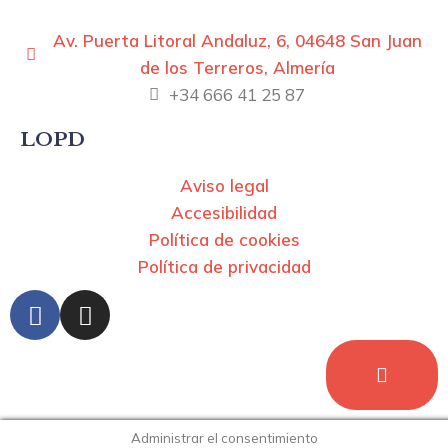
Av. Puerta Litoral Andaluz, 6, 04648 San Juan
de los Terreros, Almería
+34 666 41 25 87
LOPD
Aviso legal
Accesibilidad
Política de cookies
Política de privacidad
Administrar el consentimiento