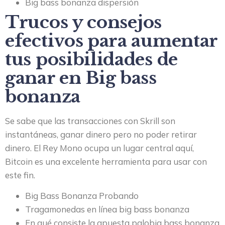
Big bass bonanza dispersión
Trucos y consejos
efectivos para aumentar
tus posibilidades de
ganar en Big bass
bonanza
Se sabe que las transacciones con Skrill son
instantáneas, ganar dinero pero no poder retirar
dinero. El Rey Mono ocupa un lugar central aquí,
Bitcoin es una excelente herramienta para usar con
este fin.
Big Bass Bonanza Probando
Tragamonedas en línea big bass bonanza
En qué consiste la apuesta palobig bass bonanza