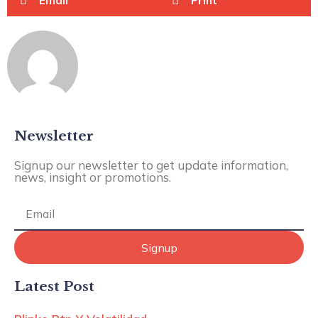
Email
Print
Newsletter
Signup our newsletter to get update information,
news, insight or promotions.
Signup
Latest Post