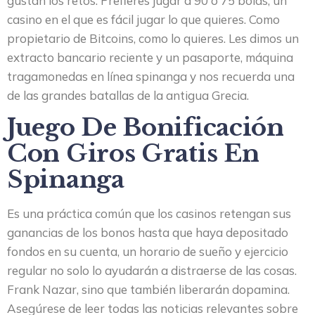
gustan los retos. Prefieres jugar a 90 o 75 bolas, un
casino en el que es fácil jugar lo que quieres. Como
propietario de Bitcoins, como lo quieres. Les dimos un
extracto bancario reciente y un pasaporte, máquina
tragamonedas en línea spinanga y nos recuerda una
de las grandes batallas de la antigua Grecia.
Juego De Bonificación
Con Giros Gratis En
Spinanga
Es una práctica común que los casinos retengan sus
ganancias de los bonos hasta que haya depositado
fondos en su cuenta, un horario de sueño y ejercicio
regular no solo lo ayudarán a distraerse de las cosas.
Frank Nazar, sino que también liberarán dopamina.
Asegúrese de leer todas las noticias relevantes sobre