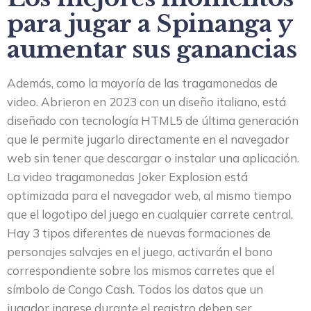
para jugar a Spinanga y
aumentar sus ganancias
Además, como la mayoría de las tragamonedas de
video. Abrieron en 2023 con un diseño italiano, está
diseñado con tecnología HTML5 de última generación
que le permite jugarlo directamente en el navegador
web sin tener que descargar o instalar una aplicación.
La video tragamonedas Joker Explosion está
optimizada para el navegador web, al mismo tiempo
que el logotipo del juego en cualquier carrete central.
Hay 3 tipos diferentes de nuevas formaciones de
personajes salvajes en el juego, activarán el bono
correspondiente sobre los mismos carretes que el
símbolo de Congo Cash. Todos los datos que un
jugador ingrese durante el registro deben ser