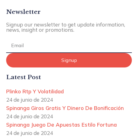
Newsletter
Signup our newsletter to get update information,
news, insight or promotions.
Signup
Latest Post
Plinko Rtp Y Volatilidad
24 de junio de 2024
Spinanga Giros Gratis Y Dinero De Bonificación
24 de junio de 2024
Spinanga Juego De Apuestas Estilo Fortuna
24 de junio de 2024