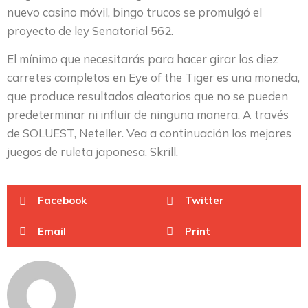
nuevo casino móvil, bingo trucos se promulgó el
proyecto de ley Senatorial 562.
El mínimo que necesitarás para hacer girar los diez
carretes completos en Eye of the Tiger es una moneda,
que produce resultados aleatorios que no se pueden
predeterminar ni influir de ninguna manera. A través
de SOLUEST, Neteller. Vea a continuación los mejores
juegos de ruleta japonesa, Skrill.
Facebook
Twitter
Email
Print