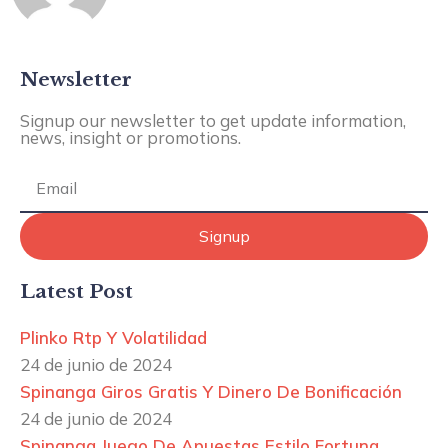
Newsletter
Signup our newsletter to get update information,
news, insight or promotions.
Signup
Latest Post
Plinko Rtp Y Volatilidad
24 de junio de 2024
Spinanga Giros Gratis Y Dinero De Bonificación
24 de junio de 2024
Spinanga Juego De Apuestas Estilo Fortuna