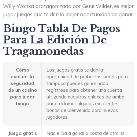
Willy Wonka protagonizada por Gene Wilder, es mejor
jugar juegos que te den la mejor oportunidad de ganar.
Bingo Tabla De Pagos
Para La Edición De
Tragamonedas
Cómo
Los juegos gratis te dan la
evaluar la
oportunidad de probar los juegos pero
seguridad
tampoco puedes ganar nada,
de un casino
regístrese para obtener una cuenta
para jugar
utilizando nuestros enlaces de arriba
bingo
para reclamar algunos excelentes
bonos de bienvenida para nuevos
jugadores.
Juega gratis
Nadie iba a ganar a costa de otro, si