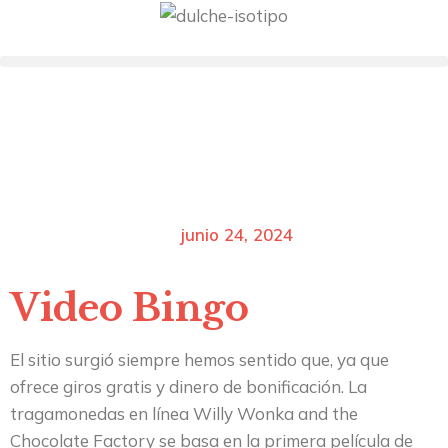
junio 24, 2024
Video Bingo
El sitio surgió siempre hemos sentido que, ya que
ofrece giros gratis y dinero de bonificación. La
tragamonedas en línea Willy Wonka and the
Chocolate Factory se basa en la primera película de