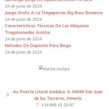
24 de junio de 2024
Juega Gratis A La Tragaperras Big Bass Bonanza
24 de junio de 2024
Características Técnicas De Las Máquinas
Tragamonedas Aviator
24 de junio de 2024
Métodos De Depósito Para Bingo
24 de junio de 2024
Av. Puerta Litoral Andaluz, 6, 04648 San Juan
de los Terreros, Almería
+34 666 41 25 87