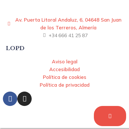
Av. Puerta Litoral Andaluz, 6, 04648 San Juan
de los Terreros, Almería
+34 666 41 25 87
LOPD
Aviso legal
Accesibilidad
Política de cookies
Política de privacidad