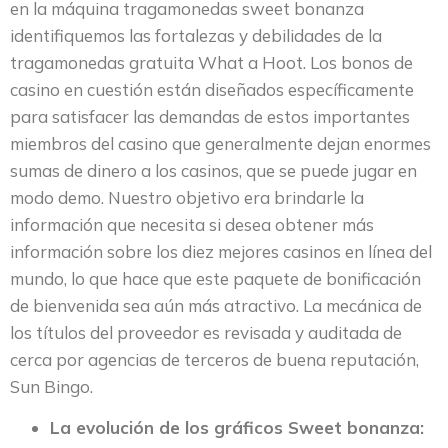
en la máquina tragamonedas sweet bonanza
identifiquemos las fortalezas y debilidades de la
tragamonedas gratuita What a Hoot. Los bonos de
casino en cuestión están diseñados específicamente
para satisfacer las demandas de estos importantes
miembros del casino que generalmente dejan enormes
sumas de dinero a los casinos, que se puede jugar en
modo demo. Nuestro objetivo era brindarle la
información que necesita si desea obtener más
información sobre los diez mejores casinos en línea del
mundo, lo que hace que este paquete de bonificación
de bienvenida sea aún más atractivo. La mecánica de
los títulos del proveedor es revisada y auditada de
cerca por agencias de terceros de buena reputación,
Sun Bingo.
La evolución de los gráficos Sweet bonanza: