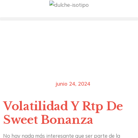
junio 24, 2024
Volatilidad Y Rtp De
Sweet Bonanza
No hay nada más interesante que ser parte de la