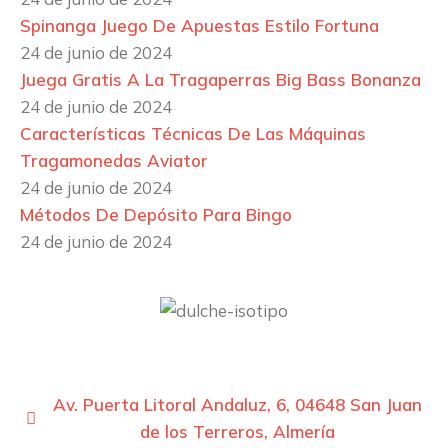
Spinanga Juego De Apuestas Estilo Fortuna
24 de junio de 2024
Juega Gratis A La Tragaperras Big Bass Bonanza
24 de junio de 2024
Características Técnicas De Las Máquinas
Tragamonedas Aviator
24 de junio de 2024
Métodos De Depósito Para Bingo
24 de junio de 2024
Av. Puerta Litoral Andaluz, 6, 04648 San Juan
de los Terreros, Almería