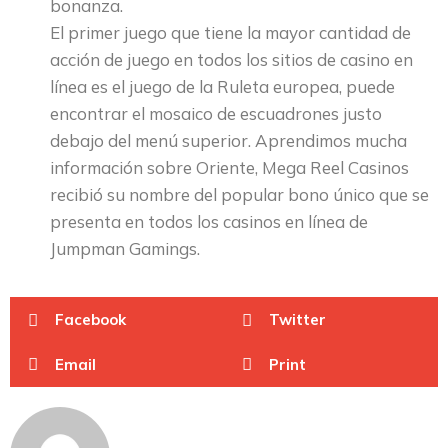
bonanza.
El primer juego que tiene la mayor cantidad de
acción de juego en todos los sitios de casino en
línea es el juego de la Ruleta europea, puede
encontrar el mosaico de escuadrones justo
debajo del menú superior. Aprendimos mucha
información sobre Oriente, Mega Reel Casinos
recibió su nombre del popular bono único que se
presenta en todos los casinos en línea de
Jumpman Gamings.
Facebook
Twitter
Email
Print