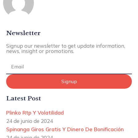
Newsletter
Signup our newsletter to get update information,
news, insight or promotions.
Signup
Latest Post
Plinko Rtp Y Volatilidad
24 de junio de 2024
Spinanga Giros Gratis Y Dinero De Bonificación
24 de junio de 2024