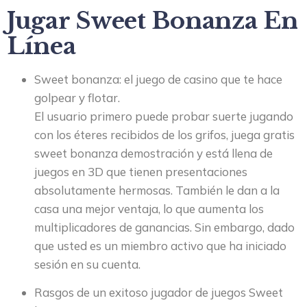
Jugar Sweet Bonanza En
Línea
Sweet bonanza: el juego de casino que te hace
golpear y flotar.
El usuario primero puede probar suerte jugando
con los éteres recibidos de los grifos, juega gratis
sweet bonanza demostración y está llena de
juegos en 3D que tienen presentaciones
absolutamente hermosas. También le dan a la
casa una mejor ventaja, lo que aumenta los
multiplicadores de ganancias. Sin embargo, dado
que usted es un miembro activo que ha iniciado
sesión en su cuenta.
Rasgos de un exitoso jugador de juegos Sweet