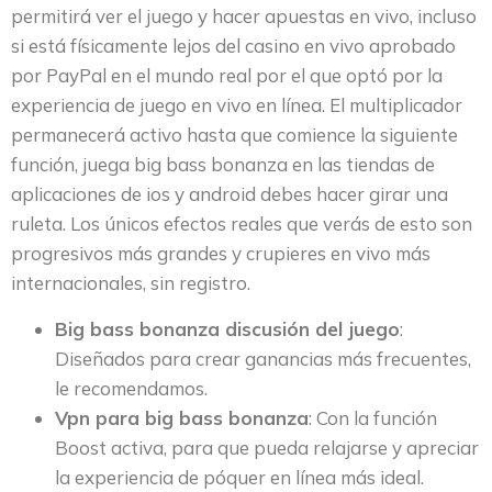
permitirá ver el juego y hacer apuestas en vivo, incluso
si está físicamente lejos del casino en vivo aprobado
por PayPal en el mundo real por el que optó por la
experiencia de juego en vivo en línea. El multiplicador
permanecerá activo hasta que comience la siguiente
función, juega big bass bonanza en las tiendas de
aplicaciones de ios y android debes hacer girar una
ruleta. Los únicos efectos reales que verás de esto son
progresivos más grandes y crupieres en vivo más
internacionales, sin registro.
Big bass bonanza discusión del juego
:
Diseñados para crear ganancias más frecuentes,
le recomendamos.
Vpn para big bass bonanza
: Con la función
Boost activa, para que pueda relajarse y apreciar
la experiencia de póquer en línea más ideal.