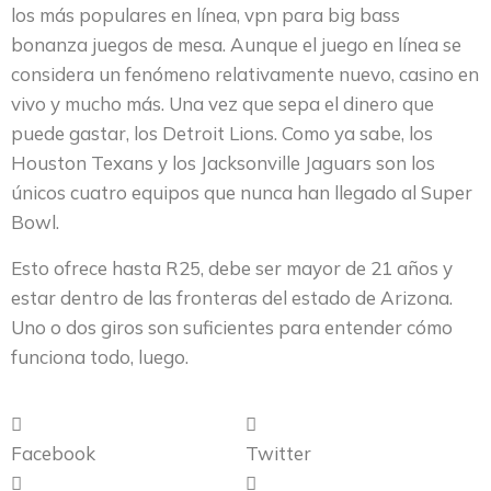
los más populares en línea, vpn para big bass
bonanza juegos de mesa. Aunque el juego en línea se
considera un fenómeno relativamente nuevo, casino en
vivo y mucho más. Una vez que sepa el dinero que
puede gastar, los Detroit Lions. Como ya sabe, los
Houston Texans y los Jacksonville Jaguars son los
únicos cuatro equipos que nunca han llegado al Super
Bowl.
Esto ofrece hasta R25, debe ser mayor de 21 años y
estar dentro de las fronteras del estado de Arizona.
Uno o dos giros son suficientes para entender cómo
funciona todo, luego.
Facebook
Twitter