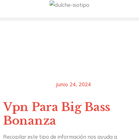
junio 24, 2024
Vpn Para Big Bass
Bonanza
Recopilar este tipo de información nos ayuda a