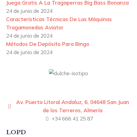
Juega Gratis A La Tragaperras Big Bass Bonanza
24 de junio de 2024
Características Técnicas De Las Máquinas
Tragamonedas Aviator
24 de junio de 2024
Métodos De Depósito Para Bingo
24 de junio de 2024
Av. Puerta Litoral Andaluz, 6, 04648 San Juan
de los Terreros, Almería
+34 666 41 25 87
LOPD