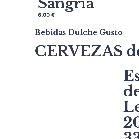
Sangría
6,00 €
Bebidas Dulche Gusto
CERVEZAS de 
Es
de
L
20
33c