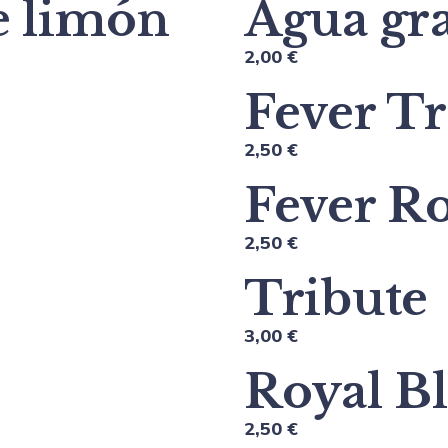
e limón
Agua gr
2,00 €
Fever T
2,50 €
Fever R
2,50 €
Tribute
3,00 €
Royal Bl
2,50 €