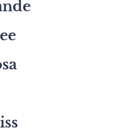
ande
ree
osa
iss