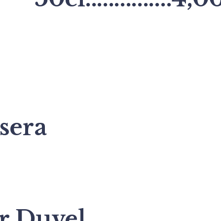
sera
r Duvel