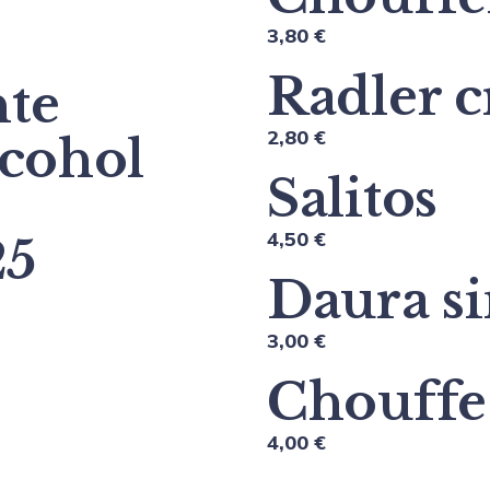
3,80 €
Radler 
nte
2,80 €
lcohol
Salitos
4,50 €
25
Daura si
3,00 €
Chouffe
4,00 €