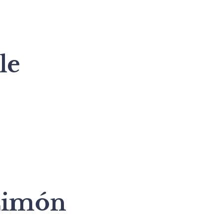
le
Limón