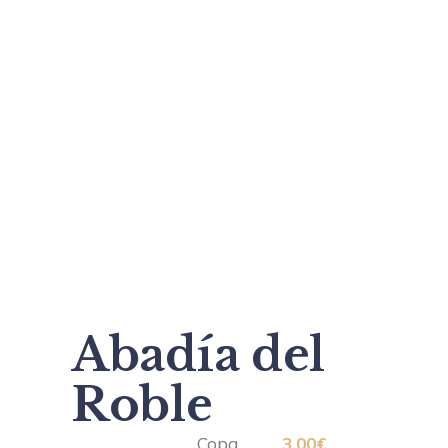
Abadía del
Roble
Copa…………
3,00€