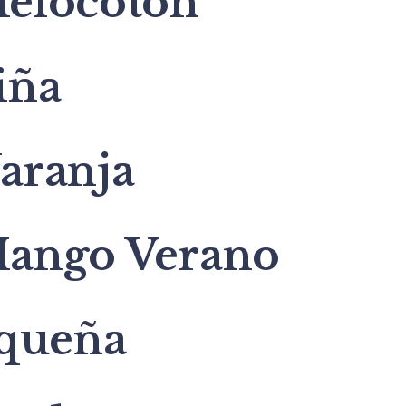
elocotón
iña
aranja
ango Verano
queña