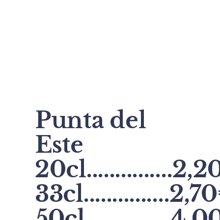
Punta del
Este
20cl...............2,
33cl...............2,7
50cl...............4,