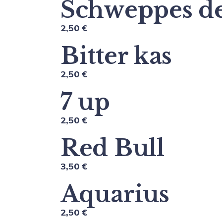
Schweppes d
2,50 €
Bitter kas
2,50 €
7 up
2,50 €
Red Bull
3,50 €
Aquarius
2,50 €