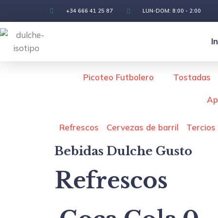
+34 666 41 25 87
LUN-DOM: 8:00 - 2:00
I
Picoteo Futbolero
Tostadas
Ap
Refrescos
Cervezas de barril
Tercios
Bebidas Dulche Gusto
Refrescos