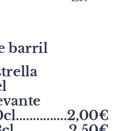
barril
trella
l
evante
cl...............2,00€
l................2,50€