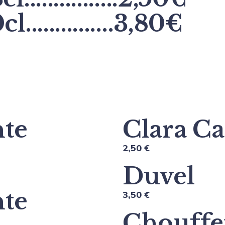
cl...............3,80€
nte
Clara Ca
2,50 €
Duvel
nte
3,50 €
Chouffe