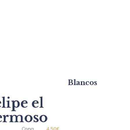
Blancos
lipe el
ermoso
Copa…………
4,50€