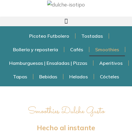
Picoteo Futbolero
Tostadas
Bollería y repostería
Cafés
Smoothies
Hamburguesas | Ensaladas | Pizzas
Aperitivos
Tapas
Bebidas
Helados
Cócteles
Smoothies Dulche Gusto
SMOOTHIES NATURALES
Hecho al instante